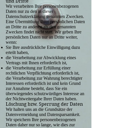
und Dritte
Wir verarbeiten Ihre personenbezogenen
Daten nur zu den in dieser
Datenschutzerklärung genannten Zwecken.
Eine Übermittlung Ihrer persönlichen Daten
an Dritte zu anderen als den genannten
Zwecken findet nicht statt. Wir geben Ihre
persönlichen Daten nur an Dritte weiter,
wenn:
Sie Ihre ausdrückliche Einwilligung dazu
erteilt haben,
die Verarbeitung zur Abwicklung eines
Vertrags mit Ihnen erforderlich ist,
die Verarbeitung zur Erfüllung einer
rechtlichen Verpflichtung erforderlich ist,
die Verarbeitung zur Wahrung berechtigter
Interessen erforderlich ist und kein Grund
zur Annahme besteht, dass Sie ein
überwiegendes schutzwürdiges Interesse an
der Nichtweitergabe Ihrer Daten haben.
Löschung bzw. Sperrung der Daten
Wir halten uns an die Grundsätze der
Datenvermeidung und Datensparsamkeit.
Wir speichern Ihre personenbezogenen
Daten daher nur so lange, wie dies zur