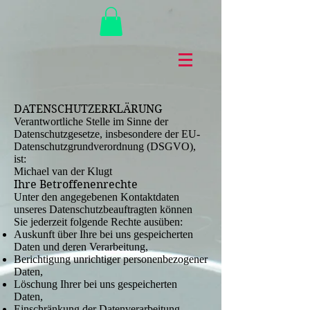
DATENSCHUTZERKLÄRUNG
Verantwortliche Stelle im Sinne der
Datenschutzgesetze, insbesondere der EU-
Datenschutzgrundverordnung (DSGVO),
ist:
Michael van der Klugt
Ihre Betroffenenrechte
Unter den angegebenen Kontaktdaten
unseres Datenschutzbeauftragten können
Sie jederzeit folgende Rechte ausüben:
Auskunft über Ihre bei uns gespeicherten
Daten und deren Verarbeitung,
Berichtigung unrichtiger personenbezogener
Daten,
Löschung Ihrer bei uns gespeicherten
Daten,
Einschränkung der Datenverarbeitung,