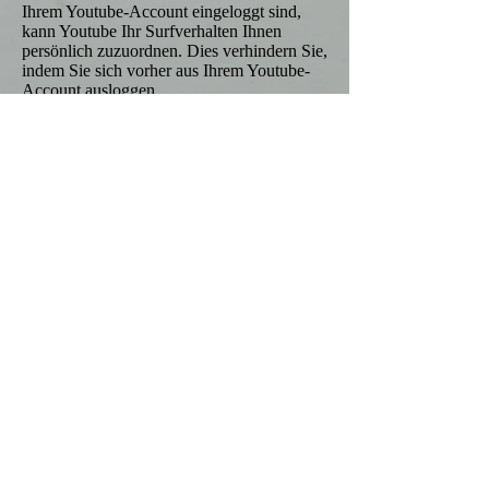
Ihrem Youtube-Account eingeloggt sind,
kann Youtube Ihr Surfverhalten Ihnen
persönlich zuzuordnen. Dies verhindern Sie,
indem Sie sich vorher aus Ihrem Youtube-
Account ausloggen.
Wird ein Youtube-Video gestartet, setzt der
Anbieter Cookies ein, die Hinweise über
das Nutzerverhalten sammeln.
Wer das Speichern von Cookies für das
Google-Ad-Programm deaktiviert hat, wird
auch beim Anschauen von Youtube-Videos
mit keinen solchen Cookies rechnen
müssen. Youtube legt aber auch in anderen
Cookies nicht-personenbezogene
Nutzungsinformationen ab. Möchten Sie
dies verhindern, so müssen Sie das
Speichern von Cookies im Browser
blockieren.
Weitere Informationen zum Datenschutz bei
„Youtube“ finden Sie in der
Datenschutzerklärung des Anbieters
unter:
https://www.google.de/intl/de/policies
/privacy/
Änderung unserer
Datenschutzbestimmungen