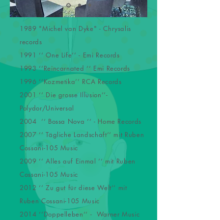
1989 "Michel van Dyke" - Chrysalis
records
1991 ‘‘ One Life’’ - Emi Records
1993 ‘‘Reincarnated ‘‘ Emi Records
1996 ‘‘Kozmetika’’ RCA Records
2001 ‘‘ Die grosse Illusion’’-
Polydor/Universal
2004 ‘‘ Bossa Nova ‘‘ - Home Records
2007 ‘‘ Tägliche Landschaft‘‘ mit Ruben
Cossani-105 Music
2009 ‘‘ Alles auf Einmal ‘‘ mit Ruben
Cossani-105 Music
2012 ‘‘ Zu gut für diese Welt‘‘ mit
Ruben Cossani-105 Music
2014 ‘‘Doppelleben‘‘ - Warner Music