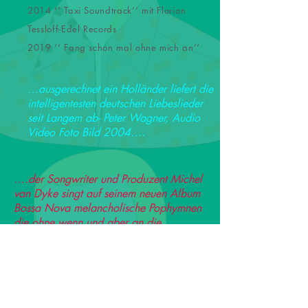
2014 ‘‘ Taxi Soundtrack‘‘ mit Florian
Tessloff-Edel Records
2019 ‘‘ Fang schon mal ohne mich an’’
…ausgerechnet ein Holländer liefert die
intelligentesten deutschen Liebeslieder
seit Langem ab- Peter Wagner, Audio
Video Foto Bild 2004….
….der Songwriter und Produzent Michel
van Dyke singt auf seinem neuen Album
Bossa Nova melancholische Pophymnen
die ohne wenn und aber an die
Kompositionen eines Burt Bacharach
oder Phil Spector heranreichen…. ( Stern
, Oktober 2004 )
….wieder sind es die niemals alt